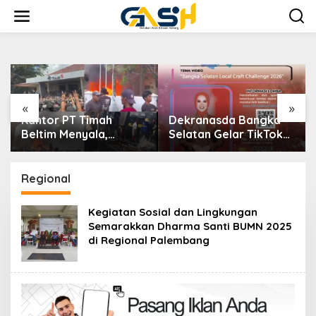
Lewati
ke
konten
«
»
Kantor PT Timah
Dekranasda Bangka
Beltim Menyala,
Selatan Gelar TikTok
Ribuan Penambang
Video Competition
Murka, Pemerintah
2026
Jangan Tutup Mata
Regional
Kegiatan Sosial dan Lingkungan
Semarakkan Dharma Santi BUMN 2025
di Regional Palembang