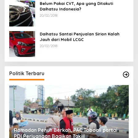
Belum Pakai CVT, Apa yang Ditakuti
Daihatsu Indonesia?
20/02/2018
Daihatsu Santai Penjualan Sirion Kalah
Jauh dari Mobil LCGC
20/02/2018
Politik Terbaru
Ramadan Penuh Berkah, PAC Toboali partai
R
PDI Perjuangan Bagikan Takjil
A