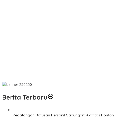
Matoridi Pertanyakan Eksistensi Satgas Timah Di Bangka
Belitung
Indikasi Transaksi Timah Tembelok-keranggan Menguat di
Rumah Coku Bangka Barat
Aksi Demo Penambang Timah di Belitung Timur Menggema,
Ketua Komisi XII DPR Bambang Patijaya Dorong Perpres Segera
Diterbitkan
Berdiri Sejak 1828 Kelenteng Kwan Ti Miau Kaposang Rayakan
Hari Jadi, Acara Berlangsung Meriah
Kantor PT Timah Beltim Menyala, Ribuan Penambang Murka,
Pemerintah Jangan Tutup Mata
Berita Terbaru
Kedatangan Ratusan Personil Gabungan: Aktifitas Ponton