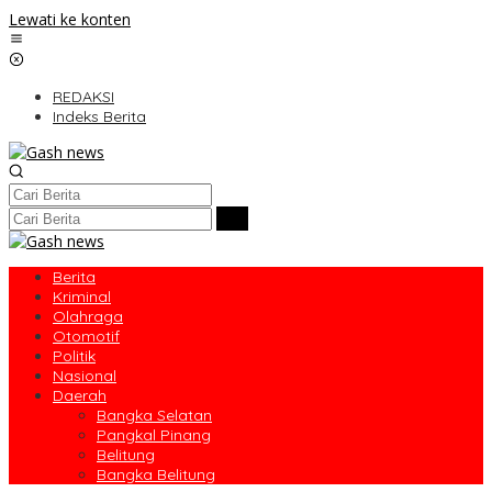
Lewati ke konten
REDAKSI
Indeks Berita
Berita
Kriminal
Olahraga
Otomotif
Politik
Nasional
Daerah
Bangka Selatan
Pangkal Pinang
Belitung
Bangka Belitung