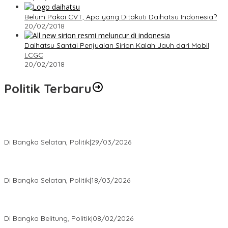
Belum Pakai CVT, Apa yang Ditakuti Daihatsu Indonesia?
20/02/2018
Daihatsu Santai Penjualan Sirion Kalah Jauh dari Mobil
LCGC
20/02/2018
Politik Terbaru
Terpilih di Musda VI, Rina Tarol Bawa Misi Besar Bangkitkan
Golkar Bangka Selatan
Di Bangka Selatan, Politik
|
29/03/2026
Ramadan Penuh Berkah, PAC Toboali partai PDI Perjuangan
Bagikan Takjil
Di Bangka Selatan, Politik
|
18/03/2026
Rudianto Tjen Dorong Seluruh Struktur Partai Aktif Turun ke
Rakyat
Di Bangka Belitung, Politik
|
08/02/2026