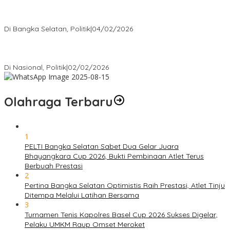
Nursito Tancap Gas Siap Pimpin KNPI Bangka Selatan: Pemuda
Bukan Penonton
Di Bangka Selatan, Politik
|
04/02/2026
Matoridi Tegaskan Polri Pilar Strategis Bangsa Wacana di
Bawah Kementerian Dinilai Salah Arah
Di Nasional, Politik
|
02/02/2026
Olahraga Terbaru
1
PELTI Bangka Selatan Sabet Dua Gelar Juara
Bhayangkara Cup 2026, Bukti Pembinaan Atlet Terus
Berbuah Prestasi
2
Pertina Bangka Selatan Optimistis Raih Prestasi, Atlet Tinju
Ditempa Melalui Latihan Bersama
3
Turnamen Tenis Kapolres Basel Cup 2026 Sukses Digelar,
Pelaku UMKM Raup Omset Meroket