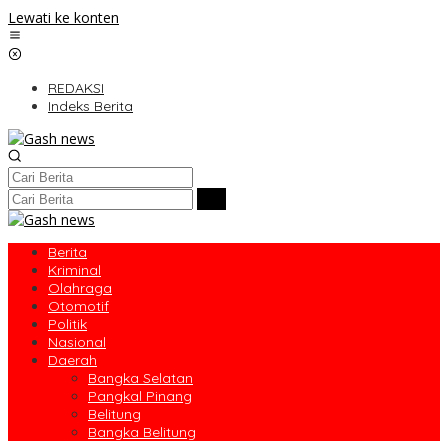
Lewati ke konten
REDAKSI
Indeks Berita
Berita
Kriminal
Olahraga
Otomotif
Politik
Nasional
Daerah
Bangka Selatan
Pangkal Pinang
Belitung
Bangka Belitung