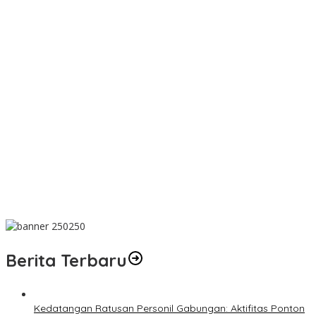
PT TIMAH Berikan Bantuan Biaya Pengobatan Bayi di
Pangkalpinang
Bantu Cukupi Darah, Donor Darah Warnai Bulan Bakti HUT ke-50
PT TIMAH di Bangka Tengah
Dalam Rangka Menyambut HUT RI Ke-81, Bupati Riza Herdavid
Ajak Masyarakat Manfaatkan Program Pemutihan Pajak
Kendaraan Bermotor
Mahasiswa Universitas Sriwijaya Pantau Langsung Proses
Penambangan Timah di PT TIMAH
Donor Darah Bulan Bakti HUT ke-50 PT TIMAH Bantu Jaga Stok
PMI Bangka Barat
Berita Terbaru
Kedatangan Ratusan Personil Gabungan: Aktifitas Ponton