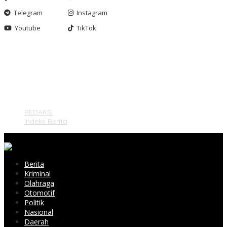
Telegram
Instagram
Youtube
TikTok
Gashnews.com | 2023
REDAKSI
Indeks Berita
Berita
Kriminal
Olahraga
Otomotif
Politik
Nasional
Daerah