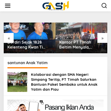
Lewati
ke
konten
«
»
1828
Kantor PT Timah
Dekranasda Ban
an Ti
Beltim Menyala,
Selatan Gelar Tik
ng
Ribuan Penambang
Video Competitio
Jadi,
Murka, Pemerintah
2026
gsung
Jangan Tutup Mata
santunan Anak Yatim
Kolaborasi dengan SMA Negeri
Simpang Teritip, PT Timah Salurkan
Bantuan Paket Sembako untuk Anak
Yatim dan Piau