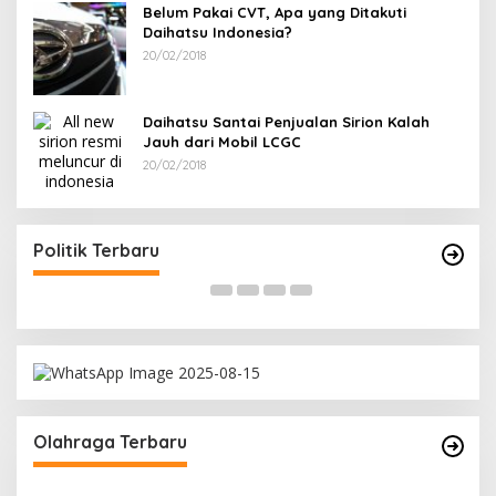
Belum Pakai CVT, Apa yang Ditakuti
Daihatsu Indonesia?
20/02/2018
Daihatsu Santai Penjualan Sirion Kalah
Jauh dari Mobil LCGC
20/02/2018
Terpilih di Musda VI, Rina Tarol Bawa Misi
Ram
Besar Bangkitkan Golkar Bangka Selatan
PDI
Di Bangka Selatan, Politik
|
29/03/2026
Di Ba
Politik Terbaru
Olahraga Terbaru