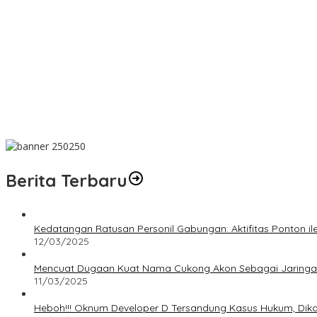
Wujud Kepedulian, PT TIMAH Bantu Tiga Keluarga Miliki Rumah La
Matoridi Pertanyakan Eksistensi Satgas Timah Di Bangka Belitung
Indikasi Transaksi Timah Tembelok-keranggan Menguat di Rumah
Aksi Demo Penambang Timah di Belitung Timur Menggema, Ketua 
Berdiri Sejak 1828 Kelenteng Kwan Ti Miau Kaposang Rayakan Har
Berita Terbaru
Kedatangan Ratusan Personil Gabungan: Aktifitas Ponton i
12/03/2025
Mencuat Dugaan Kuat Nama Cukong Akon Sebagai Jaringan 
11/03/2025
Heboh!!! Oknum Developer D Tersandung Kasus Hukum, Dikaba