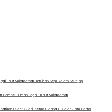
yak Huni
 Coku Bangka Barat
Komisi XII DPR Bambang Patijaya Dorong Perpres Segera Diterbit
i Jadi, Acara Berlangsung Meriah
legal Laut Sukadamai Berubah Sepi Dalam Sekejap
Pembeli Timah Ilegal Dilaut Sukadamai
rkan Dilantik Jadi Ketua Bidang Di Salah Satu Partai