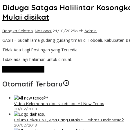
Diduga Satgas Halilintar Kosong
Mulai disikat
Bangka Selatan
,
Nasional
|
24/10/2025
oleh
Admin
GASH – Sudah lama gudang-gudang timah di Toboali, Kabupaten Ban
Tidak Ada Lagi Postingan yang Tersedia.
Tidak ada lagi halaman untuk dimuat.
Lihat Selengkapnya
Otomatif Terbaru
Video Kelemahan dan Kelebihan All New Terios
20/02/2018
Belum Pakai CVT, Apa yang Ditakuti Daihatsu Indonesia?
20/02/2018