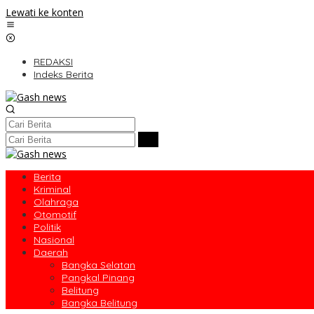
Lewati ke konten
REDAKSI
Indeks Berita
Berita
Kriminal
Olahraga
Otomotif
Politik
Nasional
Daerah
Bangka Selatan
Pangkal Pinang
Belitung
Bangka Belitung