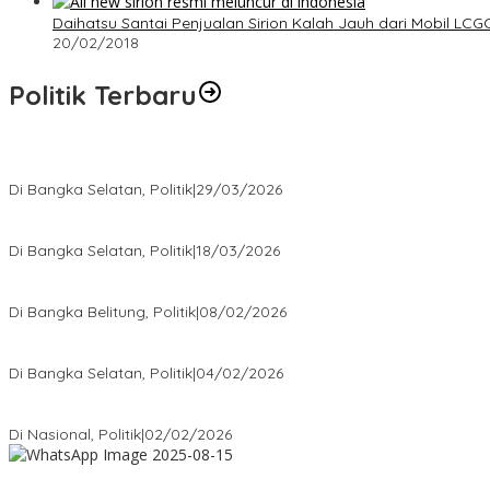
Daihatsu Santai Penjualan Sirion Kalah Jauh dari Mobil LCG
20/02/2018
Politik Terbaru
Terpilih di Musda VI, Rina Tarol Bawa Misi Besar Bangkitkan Golka
Di Bangka Selatan, Politik
|
29/03/2026
Ramadan Penuh Berkah, PAC Toboali partai PDI Perjuangan Bagik
Di Bangka Selatan, Politik
|
18/03/2026
Rudianto Tjen Dorong Seluruh Struktur Partai Aktif Turun ke Rakya
Di Bangka Belitung, Politik
|
08/02/2026
Nursito Tancap Gas Siap Pimpin KNPI Bangka Selatan: Pemuda B
Di Bangka Selatan, Politik
|
04/02/2026
Matoridi Tegaskan Polri Pilar Strategis Bangsa Wacana di Bawah 
Di Nasional, Politik
|
02/02/2026