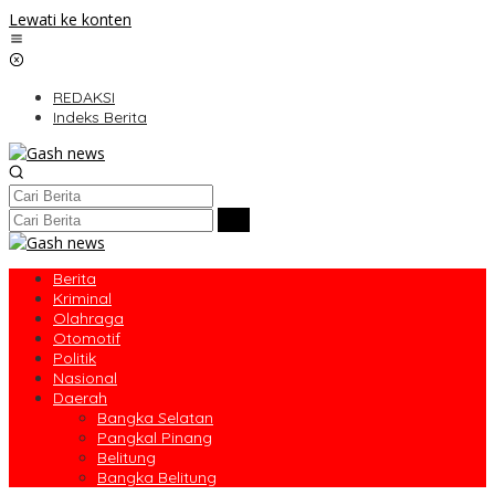
Lewati ke konten
REDAKSI
Indeks Berita
Berita
Kriminal
Olahraga
Otomotif
Politik
Nasional
Daerah
Bangka Selatan
Pangkal Pinang
Belitung
Bangka Belitung