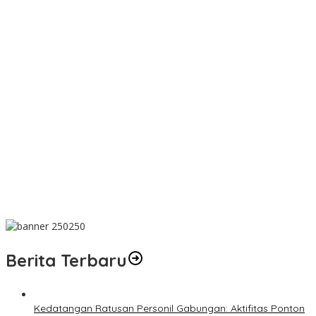
Wujud Kepedulian, PT TIMAH Bantu Tiga Keluarga Miliki Rumah
Layak Huni
Matoridi Pertanyakan Eksistensi Satgas Timah Di Bangka
Belitung
Indikasi Transaksi Timah Tembelok-keranggan Menguat di
Rumah Coku Bangka Barat
Aksi Demo Penambang Timah di Belitung Timur Menggema,
Ketua Komisi XII DPR Bambang Patijaya Dorong Perpres Segera
Diterbitkan
Berdiri Sejak 1828 Kelenteng Kwan Ti Miau Kaposang Rayakan
Hari Jadi, Acara Berlangsung Meriah
Berita Terbaru
Kedatangan Ratusan Personil Gabungan: Aktifitas Ponton