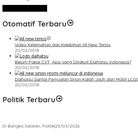
Lihat Selengkapnya
Otomatif Terbaru
Video Kelemahan dan Kelebihan All New Terios
20/02/2018
Belum Pakai CVT, Apa yang Ditakuti Daihatsu Indonesia?
20/02/2018
Daihatsu Santai Penjualan Sirion Kalah Jauh dari Mobil LCG
20/02/2018
Politik Terbaru
Terpilih di Musda VI, Rina Tarol Bawa Misi Besar Bangkitkan Golka
Di Bangka Selatan, Politik
|
29/03/2026
Ramadan Penuh Berkah, PAC Toboali partai PDI Perjuangan Bagik