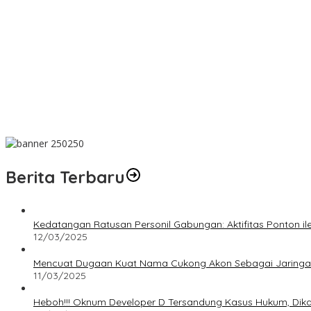
Bulan Bakti HUT ke-50 PT TIMAH Digelar di Jakarta
PT SJL Pernah Disanksi, Dugaan Limbah Kembali Mengemuka, DL
Dugaan Transaksi Biji Timah Mencuat, Niat Ingin konfirmasi Kanit
Wujud Kepedulian, PT TIMAH Bantu Tiga Keluarga Miliki Rumah La
Matoridi Pertanyakan Eksistensi Satgas Timah Di Bangka Belitung
Berita Terbaru
Kedatangan Ratusan Personil Gabungan: Aktifitas Ponton i
12/03/2025
Mencuat Dugaan Kuat Nama Cukong Akon Sebagai Jaringan 
11/03/2025
Heboh!!! Oknum Developer D Tersandung Kasus Hukum, Dikaba