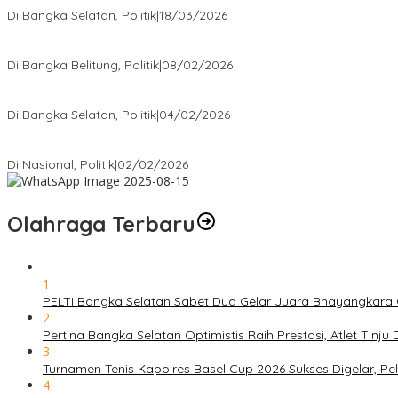
Di Bangka Selatan, Politik
|
18/03/2026
Rudianto Tjen Dorong Seluruh Struktur Partai Aktif Turun ke Rakya
Di Bangka Belitung, Politik
|
08/02/2026
Nursito Tancap Gas Siap Pimpin KNPI Bangka Selatan: Pemuda B
Di Bangka Selatan, Politik
|
04/02/2026
Matoridi Tegaskan Polri Pilar Strategis Bangsa Wacana di Bawah 
Di Nasional, Politik
|
02/02/2026
Olahraga Terbaru
1
PELTI Bangka Selatan Sabet Dua Gelar Juara Bhayangkara C
2
Pertina Bangka Selatan Optimistis Raih Prestasi, Atlet Tinj
3
Turnamen Tenis Kapolres Basel Cup 2026 Sukses Digelar, 
4