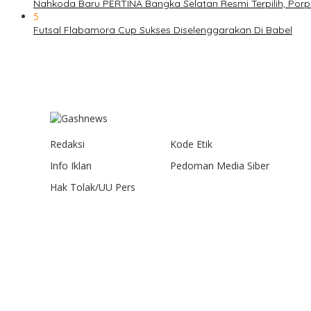
Nahkoda Baru PERTINA Bangka Selatan Resmi Terpilih, Por
5
Futsal Flabamora Cup Sukses Diselenggarakan Di Babel
Redaksi
Kode Etik
Info Iklan
Pedoman Media Siber
Hak Tolak/UU Pers
Gashnews.com | 2023