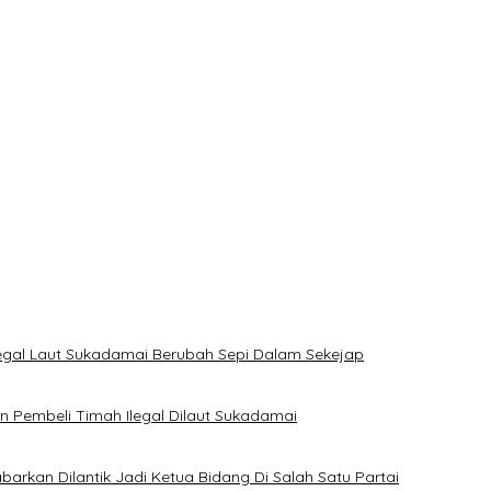
H Basel Kini Tak Mau Buru-buru Menyimpulkan Adanya Pencemaran
 Tipidter Polres Bangka Barat Bungkam
yak Huni
legal Laut Sukadamai Berubah Sepi Dalam Sekejap
Pembeli Timah Ilegal Dilaut Sukadamai
rkan Dilantik Jadi Ketua Bidang Di Salah Satu Partai