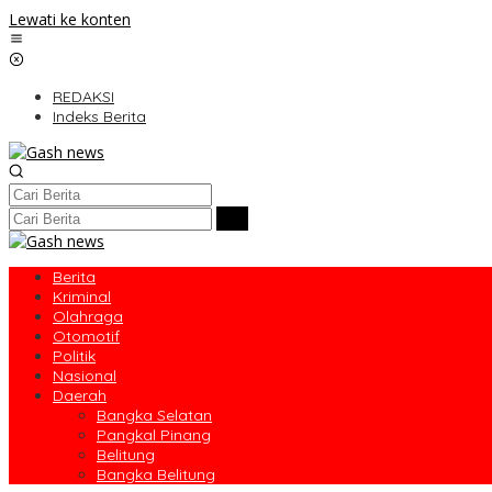
Lewati ke konten
REDAKSI
Indeks Berita
Berita
Kriminal
Olahraga
Otomotif
Politik
Nasional
Daerah
Bangka Selatan
Pangkal Pinang
Belitung
Bangka Belitung