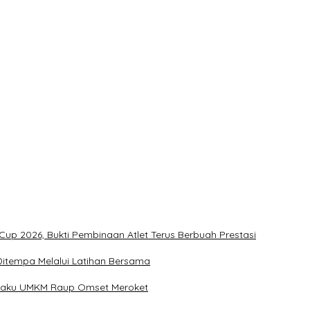
t
ukan Penonton
Kementerian Dinilai Salah Arah
up 2026, Bukti Pembinaan Atlet Terus Berbuah Prestasi
u Ditempa Melalui Latihan Bersama
Pelaku UMKM Raup Omset Meroket