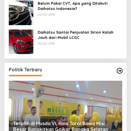
Belum Pakai CVT, Apa yang Ditakuti
Daihatsu Indonesia?
20/02/2018
Daihatsu Santai Penjualan Sirion Kalah
Jauh dari Mobil LCGC
20/02/2018
Politik Terbaru
Ramadan Penuh Berkah, PAC Toboali partai
R
PDI Perjuangan Bagikan Takjil
A