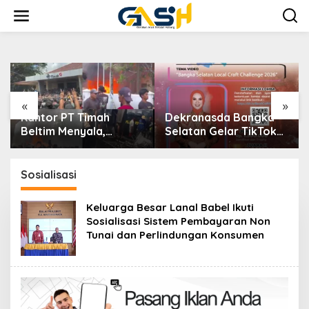
Lewati
ke
konten
«
»
Dekranasda Bangka
Dalam Rangka HUT
Selatan Gelar TikTok
ke-50 PT TIMAH, Bulan
Video Competition
Bakti di Jakarta
2026
Hadirkan Khitanan
Massal, Donor Darah,
Sosialisasi
dan Layanan
Kesehatan Gratis
Keluarga Besar Lanal Babel Ikuti
Sosialisasi Sistem Pembayaran Non
Tunai dan Perlindungan Konsumen