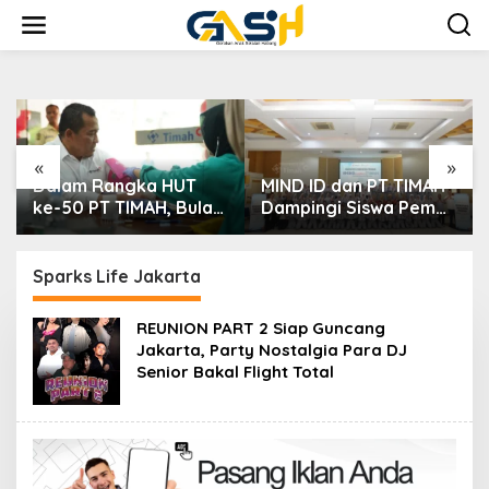
Lewati
ke
konten
«
»
HUT
MIND ID dan PT TIMAH
PT TIMAH Berikan
 Bulan
Dampingi Siswa Pemali
Bantuan Biaya
a
Kejar Kampus Impian
Pengobatan Bayi di
nan
Pangkalpinang
Darah,
Sparks Life Jakarta
is
REUNION PART 2 Siap Guncang
Jakarta, Party Nostalgia Para DJ
Senior Bakal Flight Total