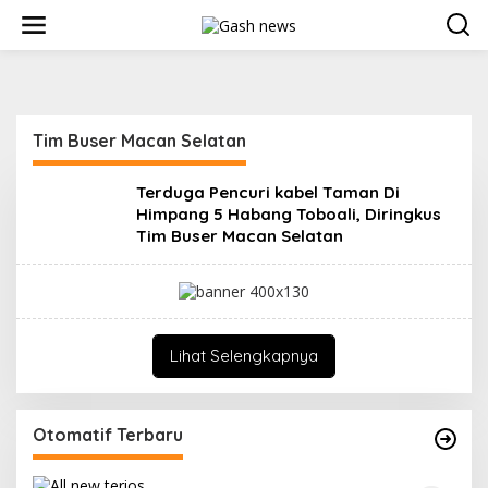
L
e
w
a
t
i
k
Tim Buser Macan Selatan
e
k
o
Terduga Pencuri kabel Taman Di
n
Himpang 5 Habang Toboali, Diringkus
t
Tim Buser Macan Selatan
e
n
Lihat Selengkapnya
Otomatif Terbaru