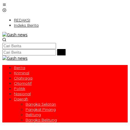
Lewati
ke
konten
REDAKSI
Indeks Berita
Berita
Kriminal
Olahraga
Otomotif
Politik
Nasional
Daerah
Bangka Selatan
Pangkal Pinang
Belitung
Bangka Belitung