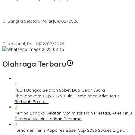
Nursito Tancap Gas Siap Pimpin KNPI Bangka Selatan: Pemuda
Bukan Penonton
Di Bangka Selatan, Politik
|
04/02/2026
Matoridi Tegaskan Polri Pilar Strategis Bangsa Wacana di
Bawah Kementerian Dinilai Salah Arah
Di Nasional, Politik
|
02/02/2026
Olahraga Terbaru
1
PELTI Bangka Selatan Sabet Dua Gelar Juara
Bhayangkara Cup 2026, Bukti Pembinaan Atlet Terus
Berbuah Prestasi
2
Pertina Bangka Selatan Optimistis Raih Prestasi, Atlet Tinju
Ditempa Melalui Latihan Bersama
3
Turnamen Tenis Kapolres Basel Cup 2026 Sukses Digelar,