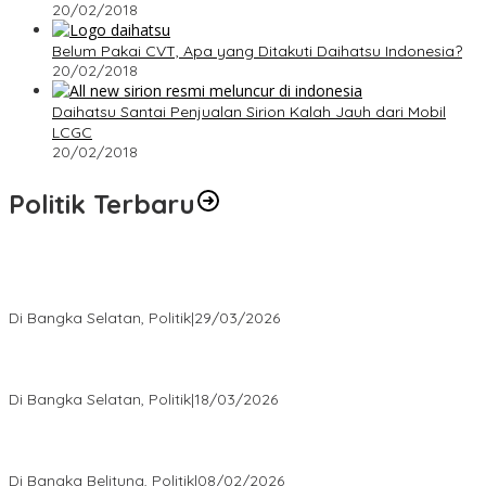
20/02/2018
Belum Pakai CVT, Apa yang Ditakuti Daihatsu Indonesia?
20/02/2018
Daihatsu Santai Penjualan Sirion Kalah Jauh dari Mobil
LCGC
20/02/2018
Politik Terbaru
Terpilih di Musda VI, Rina Tarol Bawa Misi Besar Bangkitkan
Golkar Bangka Selatan
Di Bangka Selatan, Politik
|
29/03/2026
Ramadan Penuh Berkah, PAC Toboali partai PDI Perjuangan
Bagikan Takjil
Di Bangka Selatan, Politik
|
18/03/2026
Rudianto Tjen Dorong Seluruh Struktur Partai Aktif Turun ke
Rakyat
Di Bangka Belitung, Politik
|
08/02/2026