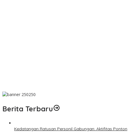
Dalam Rangka HUT ke-50 PT TIMAH, Bulan Bakti di Jakarta
Hadirkan Khitanan Massal, Donor Darah, dan Layanan
Kesehatan Gratis
MIND ID dan PT TIMAH Dampingi Siswa Pemali Kejar Kampus
Impian
PT TIMAH Berikan Bantuan Biaya Pengobatan Bayi di
Pangkalpinang
Bantu Cukupi Darah, Donor Darah Warnai Bulan Bakti HUT ke-50
PT TIMAH di Bangka Tengah
Dalam Rangka Menyambut HUT RI Ke-81, Bupati Riza Herdavid
Ajak Masyarakat Manfaatkan Program Pemutihan Pajak
Kendaraan Bermotor
Berita Terbaru
Kedatangan Ratusan Personil Gabungan: Aktifitas Ponton