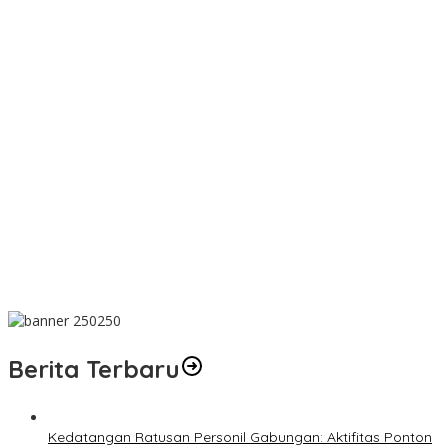
Dalam Rangka HUT ke-50 PT TIMAH, Bulan Bakti di Jakarta
Hadirkan Khitanan Massal, Donor Darah, dan Layanan
Kesehatan Gratis
MIND ID dan PT TIMAH Dampingi Siswa Pemali Kejar Kampus
Impian
PT TIMAH Berikan Bantuan Biaya Pengobatan Bayi di
Pangkalpinang
Bantu Cukupi Darah, Donor Darah Warnai Bulan Bakti HUT ke-50
PT TIMAH di Bangka Tengah
Dalam Rangka Menyambut HUT RI Ke-81, Bupati Riza Herdavid
Ajak Masyarakat Manfaatkan Program Pemutihan Pajak
Kendaraan Bermotor
Berita Terbaru
Kedatangan Ratusan Personil Gabungan: Aktifitas Ponton