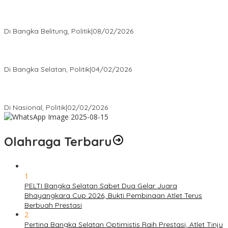
Rudianto Tjen Dorong Seluruh Struktur Partai Aktif Turun ke
Rakyat
Di Bangka Belitung, Politik
|
08/02/2026
Nursito Tancap Gas Siap Pimpin KNPI Bangka Selatan: Pemuda
Bukan Penonton
Di Bangka Selatan, Politik
|
04/02/2026
Matoridi Tegaskan Polri Pilar Strategis Bangsa Wacana di
Bawah Kementerian Dinilai Salah Arah
Di Nasional, Politik
|
02/02/2026
Olahraga Terbaru
1
PELTI Bangka Selatan Sabet Dua Gelar Juara
Bhayangkara Cup 2026, Bukti Pembinaan Atlet Terus
Berbuah Prestasi
2
Pertina Bangka Selatan Optimistis Raih Prestasi, Atlet Tinju