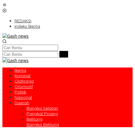
Lewati
ke
konten
REDAKSI
Indeks Berita
Berita
Kriminal
Olahraga
Otomotif
Politik
Nasional
Daerah
Bangka Selatan
Pangkal Pinang
Belitung
Bangka Belitung