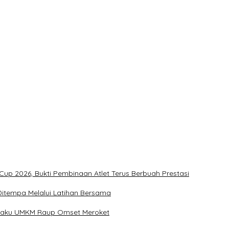
t
ukan Penonton
Kementerian Dinilai Salah Arah
up 2026, Bukti Pembinaan Atlet Terus Berbuah Prestasi
u Ditempa Melalui Latihan Bersama
Pelaku UMKM Raup Omset Meroket