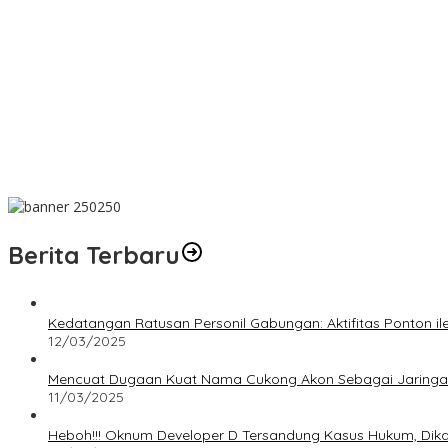
Dalam Rangka HUT ke-50 PT TIMAH, Bulan Bakti di Jakarta Hadir
MIND ID dan PT TIMAH Dampingi Siswa Pemali Kejar Kampus Imp
PT TIMAH Berikan Bantuan Biaya Pengobatan Bayi di Pangkalpin
Bantu Cukupi Darah, Donor Darah Warnai Bulan Bakti HUT ke-50
Dalam Rangka Menyambut HUT RI Ke-81, Bupati Riza Herdavid A
Berita Terbaru
Kedatangan Ratusan Personil Gabungan: Aktifitas Ponton i
12/03/2025
Mencuat Dugaan Kuat Nama Cukong Akon Sebagai Jaringan 
11/03/2025
Heboh!!! Oknum Developer D Tersandung Kasus Hukum, Dikaba