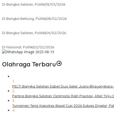
Di Bangka Selatan, Politik
|
18/03/2026
Rudianto Tjen Dorong Seluruh Struktur Partai Aktif Turun ke Rakya
Di Bangka Belitung, Politik
|
08/02/2026
Nursito Tancap Gas Siap Pimpin KNPI Bangka Selatan: Pemuda B
Di Bangka Selatan, Politik
|
04/02/2026
Matoridi Tegaskan Polri Pilar Strategis Bangsa Wacana di Bawah 
Di Nasional, Politik
|
02/02/2026
Olahraga Terbaru
1
PELTI Bangka Selatan Sabet Dua Gelar Juara Bhayangkara C
2
Pertina Bangka Selatan Optimistis Raih Prestasi, Atlet Tinj
3
Turnamen Tenis Kapolres Basel Cup 2026 Sukses Digelar, 
4