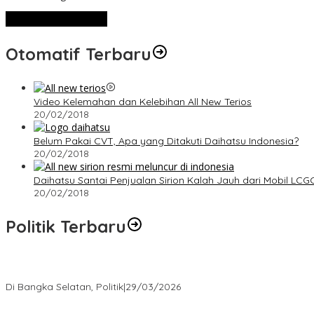
Lihat Selengkapnya
Otomatif Terbaru
Video Kelemahan dan Kelebihan All New Terios
20/02/2018
Belum Pakai CVT, Apa yang Ditakuti Daihatsu Indonesia?
20/02/2018
Daihatsu Santai Penjualan Sirion Kalah Jauh dari Mobil LCG
20/02/2018
Politik Terbaru
Terpilih di Musda VI, Rina Tarol Bawa Misi Besar Bangkitkan Golka
Di Bangka Selatan, Politik
|
29/03/2026
Ramadan Penuh Berkah, PAC Toboali partai PDI Perjuangan Bagik