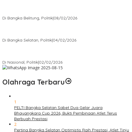
Rudianto Tjen Dorong Seluruh Struktur Partai Aktif Turun ke
Rakyat
Di Bangka Belitung, Politik
|
08/02/2026
Nursito Tancap Gas Siap Pimpin KNPI Bangka Selatan: Pemuda
Bukan Penonton
Di Bangka Selatan, Politik
|
04/02/2026
Matoridi Tegaskan Polri Pilar Strategis Bangsa Wacana di
Bawah Kementerian Dinilai Salah Arah
Di Nasional, Politik
|
02/02/2026
Olahraga Terbaru
1
PELTI Bangka Selatan Sabet Dua Gelar Juara
Bhayangkara Cup 2026, Bukti Pembinaan Atlet Terus
Berbuah Prestasi
2
Pertina Bangka Selatan Optimistis Raih Prestasi, Atlet Tinju