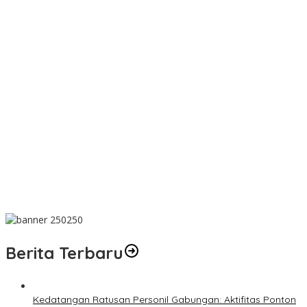
Dalam Rangka HUT ke-50 PT TIMAH, Bulan Bakti di Jakarta
Hadirkan Khitanan Massal, Donor Darah, dan Layanan
Kesehatan Gratis
MIND ID dan PT TIMAH Dampingi Siswa Pemali Kejar Kampus
Impian
PT TIMAH Berikan Bantuan Biaya Pengobatan Bayi di
Pangkalpinang
Bantu Cukupi Darah, Donor Darah Warnai Bulan Bakti HUT ke-50
PT TIMAH di Bangka Tengah
Dalam Rangka Menyambut HUT RI Ke-81, Bupati Riza Herdavid
Ajak Masyarakat Manfaatkan Program Pemutihan Pajak
Kendaraan Bermotor
Berita Terbaru
Kedatangan Ratusan Personil Gabungan: Aktifitas Ponton