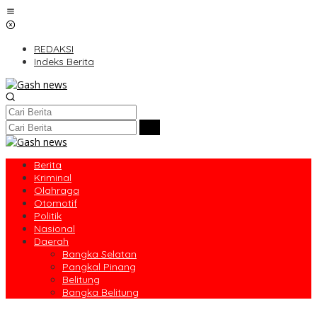
Lewati
ke
konten
REDAKSI
Indeks Berita
Berita
Kriminal
Olahraga
Otomotif
Politik
Nasional
Daerah
Bangka Selatan
Pangkal Pinang
Belitung
Bangka Belitung