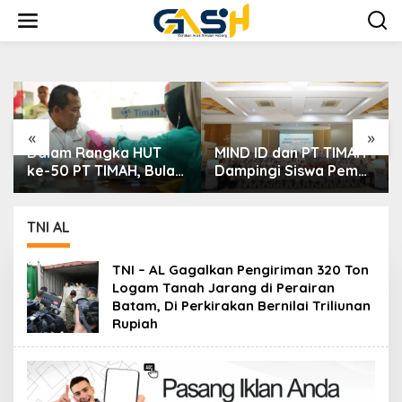
Lewati
ke
konten
«
»
MIND ID dan PT TIMAH
PT TIMAH Berikan
Dampingi Siswa Pemali
Bantuan Biaya
Kejar Kampus Impian
Pengobatan Bayi di
Pangkalpinang
TNI AL
TNI – AL Gagalkan Pengiriman 320 Ton
Logam Tanah Jarang di Perairan
Batam, Di Perkirakan Bernilai Triliunan
Rupiah