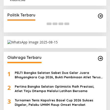
si
Ramadan Penuh Berkah, PAC Toboali partai
tan
PDI Perjuangan Bagikan Takjil
Di Bangka Selatan, Politik
|
18/03/2026
Politik Terbaru
Olahraga Terbaru
1
PELTI Bangka Selatan Sabet Dua Gelar Juara
Bhayangkara Cup 2026, Bukti Pembinaan Atlet Terus
Berbuah Prestasi
2
Pertina Bangka Selatan Optimistis Raih Prestasi,
Atlet Tinju Ditempa Melalui Latihan Bersama
3
Turnamen Tenis Kapolres Basel Cup 2026 Sukses
Digelar, Pelaku UMKM Raup Omset Meroket