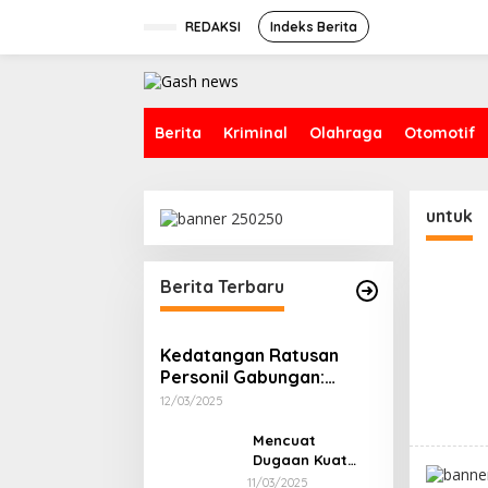
Lewati
ke
REDAKSI
Indeks Berita
konten
Berita
Kriminal
Olahraga
Otomotif
untuk
Berita Terbaru
Kedatangan Ratusan
Personil Gabungan:
Aktifitas Ponton ilegal
12/03/2025
Laut Sukadamai Berubah
Sepi Dalam Sekejap
Mencuat
Dugaan Kuat
Nama Cukong
11/03/2025