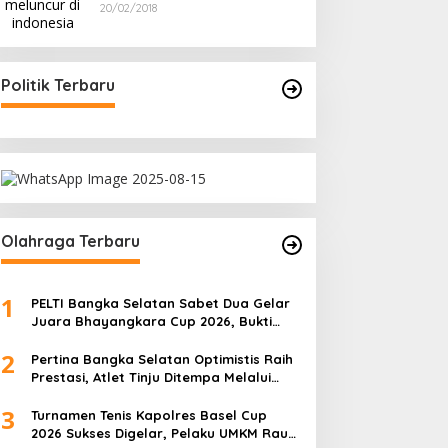
LCGC
20/02/2018
Politik Terbaru
Olahraga Terbaru
1
PELTI Bangka Selatan Sabet Dua Gelar
Juara Bhayangkara Cup 2026, Bukti
Pembinaan Atlet Terus Berbuah Prestasi
2
Pertina Bangka Selatan Optimistis Raih
Prestasi, Atlet Tinju Ditempa Melalui
Latihan Bersama
3
Turnamen Tenis Kapolres Basel Cup
2026 Sukses Digelar, Pelaku UMKM Raup