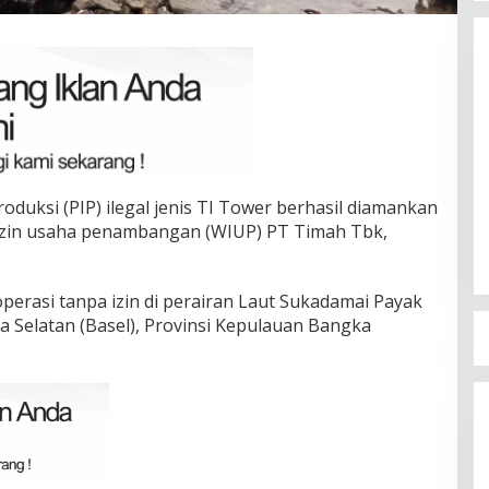
Terpilih di Musda VI, Rina Tarol
oduksi (PIP) ilegal jenis TI Tower berhasil diamankan
Bawa Misi Besar Bangkitkan
 izin usaha penambangan (WIUP) PT Timah Tbk,
Golkar Bangka Selatan
Di Bangka Selatan, Politik
|
29/03/2026
perasi tanpa izin di perairan Laut Sukadamai Payak
a Selatan (Basel), Provinsi Kepulauan Bangka