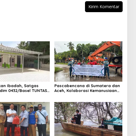
an Ibadah, Satgas
Pascabencana di Sumatera dan
dim 0432/Basel TUNTAS
Aceh, Kolaborasi Kemanusiaan
CK Umum & Mushola
TNI AL dan PT TIMAH Tbk untuk
Pemulihan