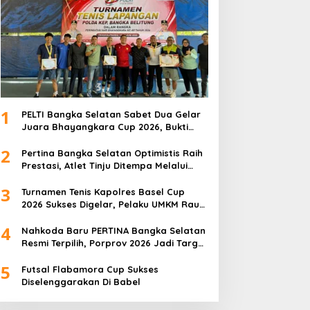
1
PELTI Bangka Selatan Sabet Dua Gelar
Juara Bhayangkara Cup 2026, Bukti
Pembinaan Atlet Terus Berbuah Prestasi
2
Pertina Bangka Selatan Optimistis Raih
Prestasi, Atlet Tinju Ditempa Melalui
Latihan Bersama
3
Turnamen Tenis Kapolres Basel Cup
2026 Sukses Digelar, Pelaku UMKM Raup
Omset Meroket
4
Nahkoda Baru PERTINA Bangka Selatan
Resmi Terpilih, Porprov 2026 Jadi Target
Utama
5
Futsal Flabamora Cup Sukses
Diselenggarakan Di Babel