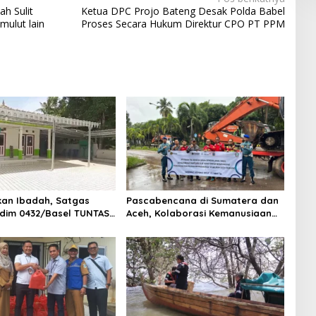
h Sulit
Ketua DPC Projo Bateng Desak Polda Babel
mulut lain
Proses Secara Hukum Direktur CPO PT PPM
an Ibadah, Satgas
Pascabencana di Sumatera dan
dim 0432/Basel TUNTAS
Aceh, Kolaborasi Kemanusiaan
CK Umum & Mushola
TNI AL dan PT TIMAH Tbk untuk
Pemulihan