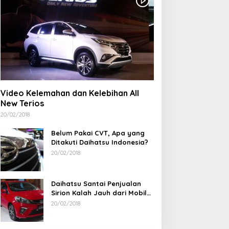
Video Kelemahan dan Kelebihan All
New Terios
20/02/2018
Belum Pakai CVT, Apa yang
Ditakuti Daihatsu Indonesia?
20/02/2018
Daihatsu Santai Penjualan
Sirion Kalah Jauh dari Mobil
LCGC
20/02/2018