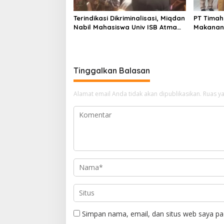
Terindikasi Dikriminalisasi, Miqdan
PT Timah
Nabil Mahasiswa Univ ISB Atma
Makanan 
Luhur Dibidik Pasal 351
Pangkalp
Tinggalkan Balasan
Alamat email Anda tidak akan dipublikasikan.
Ruas ya
Simpan nama, email, dan situs web saya pa