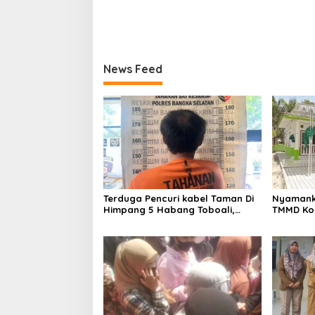
News Feed
Terduga Pencuri kabel Taman Di
Nyamank
Himpang 5 Habang Toboali,
TMMD Ko
Diringkus Tim Buser Macan
Rehab M
Selatan