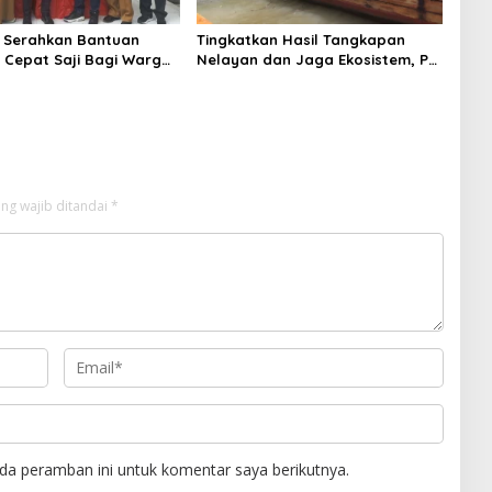
 Serahkan Bantuan
Tingkatkan Hasil Tangkapan
Cepat Saji Bagi Warga
Nelayan dan Jaga Ekosistem, PT
inang Terdampak Banjir
Timah Lepaskan Ribuan Bibit
Kepiting Bakau di Perairan
Kundur dan Karimun
ng wajib ditandai
*
da peramban ini untuk komentar saya berikutnya.