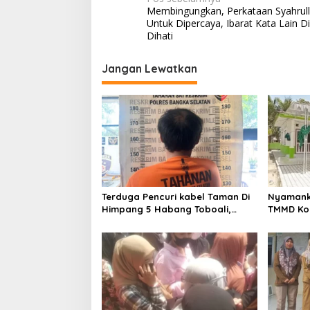
Navigasi
Membingungkan, Perkataan Syahrulla
pos
Untuk Dipercaya, Ibarat Kata Lain Di
Dihati
Jangan Lewatkan
Terduga Pencuri kabel Taman Di
Nyamank
Himpang 5 Habang Toboali,
TMMD Ko
Diringkus Tim Buser Macan
Rehab M
Selatan