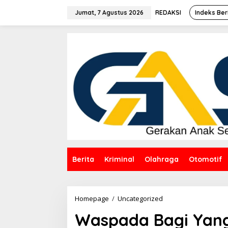
Lewati
ke
Jumat, 7 Agustus 2026
REDAKSI
Indeks Ber
konten
Berita
Kriminal
Olahraga
Otomotif
Waspada
Homepage
/
Uncategorized
Bagi
Waspada Bagi Yang 
Yang
Tidak