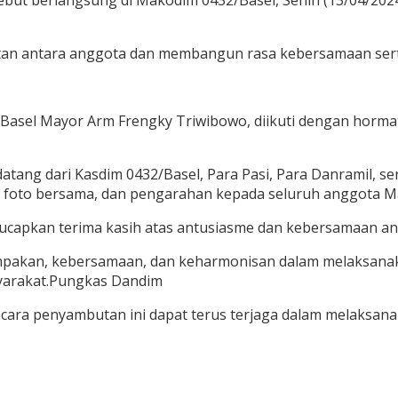
sebut berlangsung di Makodim 0432/Basel, Senin (13/04/2024
atan antara anggota dan membangun rasa kebersamaan sert
Basel Mayor Arm Frengky Triwibowo, diikuti dengan horma
ang dari Kasdim 0432/Basel, Para Pasi, Para Danramil, ser
foto bersama, dan pengarahan kepada seluruh anggota Mak
ucapkan terima kasih atas antusiasme dan kebersamaan 
mpakan, kebersamaan, dan keharmonisan dalam melaksanak
asyarakat.Pungkas Dandim
ara penyambutan ini dapat terus terjaga dalam melaksana