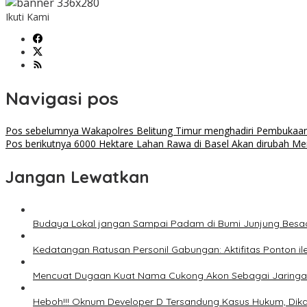
Ikuti Kami
Navigasi pos
Pos sebelumnya
Wakapolres Belitung Timur menghadiri Pembukaan
Pos berikutnya
6000 Hektare Lahan Rawa di Basel Akan dirubah Me
Jangan Lewatkan
Budaya Lokal jangan Sampai Padam di Bumi Junjung Besa
Kedatangan Ratusan Personil Gabungan: Aktifitas Ponton i
Mencuat Dugaan Kuat Nama Cukong Akon Sebagai Jaringan 
Heboh!!! Oknum Developer D Tersandung Kasus Hukum, Dikaba