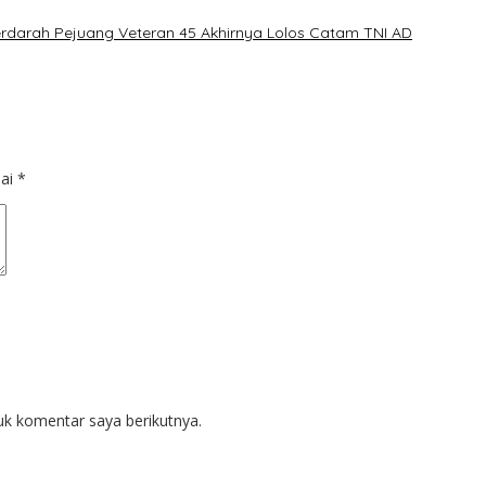
erdarah Pejuang Veteran 45 Akhirnya Lolos Catam TNI AD
dai
*
uk komentar saya berikutnya.