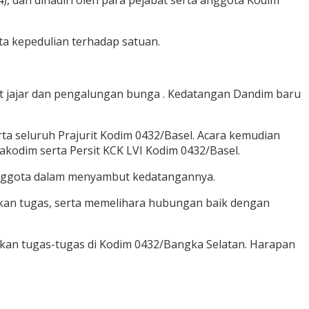
), dan dihadiri oleh para pejabat serta anggota Kodim
a kepedulian terhadap satuan.
t jajar dan pengalungan bunga . Kedatangan Dandim baru
ta seluruh Prajurit Kodim 0432/Basel. Acara kemudian
odim serta Persit KCK LVI Kodim 0432/Basel.
anggota dalam menyambut kedatangannya.
an tugas, serta memelihara hubungan baik dengan
kan tugas-tugas di Kodim 0432/Bangka Selatan. Harapan