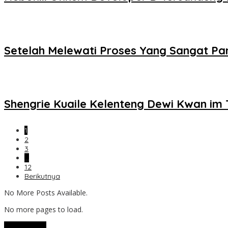
Setelah Melewati Proses Yang Sangat Pa
Shengrie Kuaile Kelenteng Dewi Kwan im 
1
2
3
…
12
Berikutnya
No More Posts Available.
No more pages to load.
View More