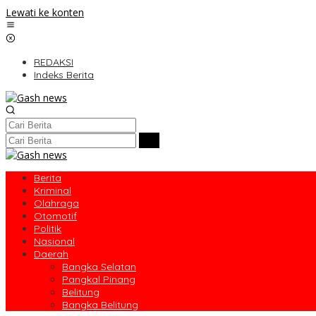
Lewati ke konten
REDAKSI
Indeks Berita
Berita
Kriminal
Olahraga
Otomotif
Politik
Nasional
Daerah
Bangka Selatan
Pangkal Pinang
Belitung
Bangka Belitung