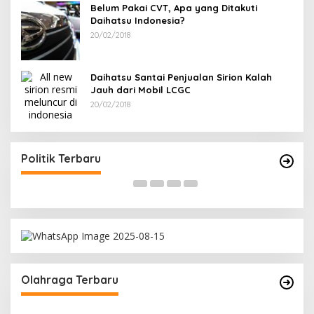
Belum Pakai CVT, Apa yang Ditakuti
Daihatsu Indonesia?
20/02/2018
Daihatsu Santai Penjualan Sirion Kalah
Jauh dari Mobil LCGC
20/02/2018
Terpilih di Musda VI, Rina Tarol Bawa Misi
Ram
Besar Bangkitkan Golkar Bangka Selatan
PDI
Di Bangka Selatan, Politik
|
29/03/2026
Di Ba
Politik Terbaru
Olahraga Terbaru