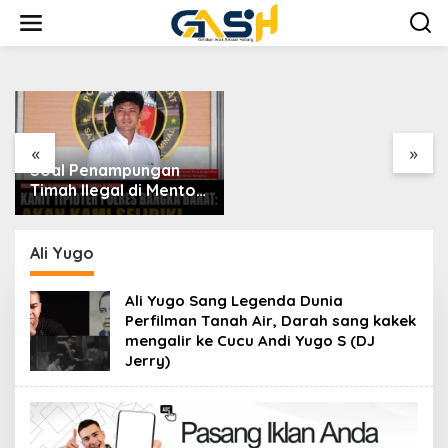
Lewati
ke
konten
Wabup Debby Lepas
Wabup Deb
Mahasiswa KKN UGM di
Sampaikan 
Desa Sumber Jaya
Perubahan 
Permai
dan Raperda
Propemper
«
»
nampungan
egal di Mentok,
pidter Polres
Barat: Akan
idik
Ali Yugo
Ali Yugo Sang Legenda Dunia
Perfilman Tanah Air, Darah sang kakek
mengalir ke Cucu Andi Yugo S (DJ
Jerry)