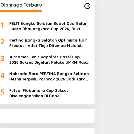
Olahraga Terbaru
1
PELTI Bangka Selatan Sabet Dua Gelar
Juara Bhayangkara Cup 2026, Bukti
Pembinaan Atlet Terus Berbuah Prestasi
2
Pertina Bangka Selatan Optimistis Raih
Prestasi, Atlet Tinju Ditempa Melalui
Latihan Bersama
3
Turnamen Tenis Kapolres Basel Cup
2026 Sukses Digelar, Pelaku UMKM Raup
Omset Meroket
4
Nahkoda Baru PERTINA Bangka Selatan
Resmi Terpilih, Porprov 2026 Jadi Target
Utama
5
Futsal Flabamora Cup Sukses
Diselenggarakan Di Babel