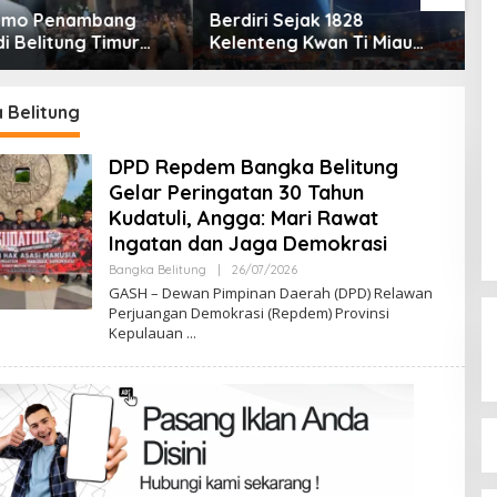
 Sejak 1828
Kantor PT Timah Beltim
D
eng Kwan Ti Miau
Menyala, Ribuan
S
ng Rayakan Hari
Penambang Murka,
C
Acara Berlangsung
Pemerintah Jangan Tutup
h
Mata
 Belitung
DPD Repdem Bangka Belitung
Gelar Peringatan 30 Tahun
Kudatuli, Angga: Mari Rawat
Ingatan dan Jaga Demokrasi
Terpilih di Musda VI, Rina Tarol
Oleh
Bangka Belitung
|
26/07/2026
Admin
Bawa Misi Besar Bangkitkan
GASH – Dewan Pimpinan Daerah (DPD) Relawan
Perjuangan Demokrasi (Repdem) Provinsi
Golkar Bangka Selatan
Di Bangka Selatan, Politik
|
29/03/2026
Kepulauan