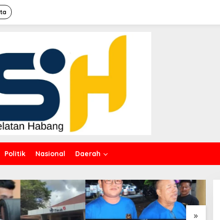
ita
Politik
Nasional
Daerah
»