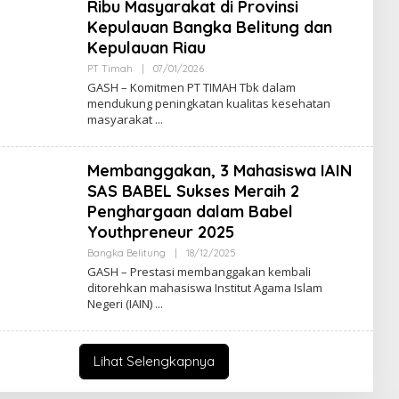
Ribu Masyarakat di Provinsi
Kepulauan Bangka Belitung dan
Kepulauan Riau
Oleh
PT Timah
|
07/01/2026
Admin
GASH – Komitmen PT TIMAH Tbk dalam
mendukung peningkatan kualitas kesehatan
masyarakat
Membanggakan, 3 Mahasiswa IAIN
SAS BABEL Sukses Meraih 2
Penghargaan dalam Babel
Youthpreneur 2025
Oleh
Bangka Belitung
|
18/12/2025
Admin
GASH – Prestasi membanggakan kembali
ditorehkan mahasiswa Institut Agama Islam
Negeri (IAIN)
Lihat Selengkapnya