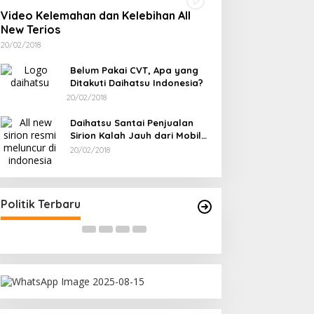
ekranasda Bangka
Indikasi Transaksi Timah
Video Kelemahan dan Kelebihan All
elatan Gelar TikTok Video
Tembelok-keranggan
New Terios
ompetition 2026
Menguat di Rumah Coku
20/02/2018
Bangka Barat
Belum Pakai CVT, Apa yang
Ditakuti Daihatsu Indonesia?
20/02/2018
Daihatsu Santai Penjualan
Sirion Kalah Jauh dari Mobil
LCGC
20/02/2018
Ramadan Penuh Berkah, PAC
Rudianto Tjen D
Toboali partai PDI Perjuangan
Struktur Partai A
Bagikan Takjil
Rakyat
Di Bangka Selatan, Politik
|
18/03/2026
Di Bangka Belitung, Polit
Politik Terbaru