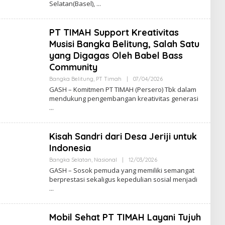
Selatan(Basel),
PT TIMAH Support Kreativitas
Musisi Bangka Belitung, Salah Satu
yang Digagas Oleh Babel Bass
Community
Oleh
Bangka Belitung
,
PT Timah
|
07/04/2026
Admin
GASH – Komitmen PT TIMAH (Persero) Tbk dalam
mendukung pengembangan kreativitas generasi
Kisah Sandri dari Desa Jeriji untuk
Indonesia
Oleh
Bangka Selatan
,
Nasional
|
12/03/2026
Admin
GASH – Sosok pemuda yang memiliki semangat
berprestasi sekaligus kepedulian sosial menjadi
Mobil Sehat PT TIMAH Layani Tujuh