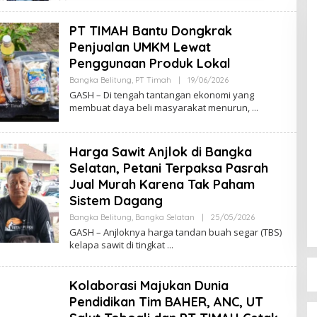
PT TIMAH Bantu Dongkrak
Penjualan UMKM Lewat
Penggunaan Produk Lokal
Oleh
Bangka Belitung
,
PT Timah
|
19/06/2026
Admin
GASH – Di tengah tantangan ekonomi yang
membuat daya beli masyarakat menurun,
Harga Sawit Anjlok di Bangka
Selatan, Petani Terpaksa Pasrah
Jual Murah Karena Tak Paham
Sistem Dagang
Oleh
Bangka Belitung
,
Bangka Selatan
|
25/05/2026
Admin
GASH – Anjloknya harga tandan buah segar (TBS)
kelapa sawit di tingkat
Kolaborasi Majukan Dunia
Pendidikan Tim BAHER, ANC, UT