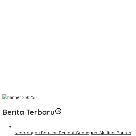
Dugaan Transaksi Biji Timah Mencuat, Niat Ingin konfirmasi Kanit
Tipidter Polres Bangka Barat Bungkam
Wujud Kepedulian, PT TIMAH Bantu Tiga Keluarga Miliki Rumah
Layak Huni
Matoridi Pertanyakan Eksistensi Satgas Timah Di Bangka
Belitung
Indikasi Transaksi Timah Tembelok-keranggan Menguat di
Rumah Coku Bangka Barat
Aksi Demo Penambang Timah di Belitung Timur Menggema,
Ketua Komisi XII DPR Bambang Patijaya Dorong Perpres Segera
Diterbitkan
Berita Terbaru
Kedatangan Ratusan Personil Gabungan: Aktifitas Ponton