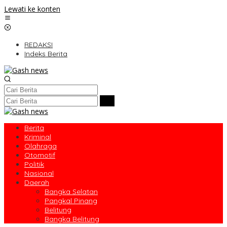
Lewati ke konten
REDAKSI
Indeks Berita
Berita
Kriminal
Olahraga
Otomotif
Politik
Nasional
Daerah
Bangka Selatan
Pangkal Pinang
Belitung
Bangka Belitung