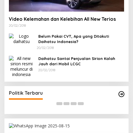
Video Kelemahan dan Kelebihan All New Terios
20/02/2018
Belum Pakai CVT, Apa yang Ditakuti
Daihatsu Indonesia?
20/02/2018
Daihatsu Santai Penjualan Sirion Kalah
Jauh dari Mobil LCGC
20/02/2018
Terpilih di Musda VI, Rina Tarol Bawa Misi
R
Besar Bangkitkan Golkar Bangka Selatan
P
Di Bangka Selatan, Politik
|
29/03/2026
Di
Politik Terbaru