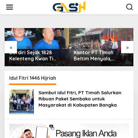
Lewati
ke
konten
«
»
Berdiri Sejak 1828
Kantor PT Timah
Kelenteng Kwan Ti
Beltim Menyala,
Miau Kaposang
Ribuan Penambang
Rayakan Hari Jadi,
Murka, Pemerintah
Acara Berlangsung
Jangan Tutup Mata
Idul Fitri 1446 Hijriah
Meriah
Sambut Idul Fitri, PT Timah Salurkan
Ribuan Paket Sembako untuk
Masyarakat di Kabupaten Bangka