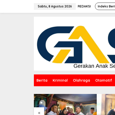
Lewati
ke
Sabtu, 8 Agustus 2026
REDAKSI
Indeks Ber
konten
Berita
Kriminal
Olahraga
Otomotif
«