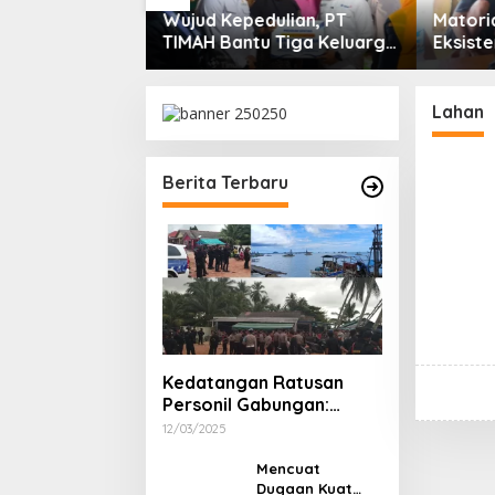
Wujud Kepedulian, PT
Matoridi Pertanyakan
TIMAH Bantu Tiga Keluarga
Eksistensi Satgas Tim
Miliki Rumah Layak Huni
Bangka Belitung
Lahan
Berita Terbaru
Kedatangan Ratusan
Personil Gabungan:
Aktifitas Ponton ilegal
12/03/2025
Laut Sukadamai Berubah
Sepi Dalam Sekejap
Mencuat
Dugaan Kuat