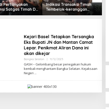
Indikasi Transaksi Timah
Aksi Demo Pen
ah Di
Tembelok-keranggan
Timah di Belitun
Menguat di Rumah Coku
Menggema, Ketu
Bangka Barat
XII DPR Bambang
Dorong Perpres
Diterbitkan
Kejari Basel Tetapkan Tersangka
Eks Bupati JN dan Mantan Camat
Lepar. Penikmat Aliran Dana ini
akan dikejar
Oleh
Bangka Selatan
|
11/12/2025
Admin
GASH – Gelombang besar penegakan hukum
kembali menghantam Bangka Selatan. Kejaksaan
Negeri