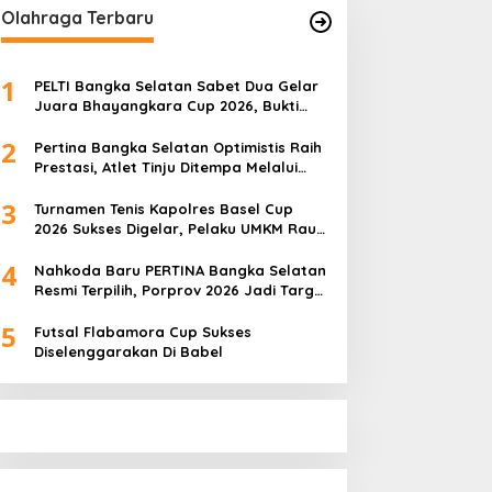
Olahraga Terbaru
1
PELTI Bangka Selatan Sabet Dua Gelar
Juara Bhayangkara Cup 2026, Bukti
Pembinaan Atlet Terus Berbuah Prestasi
2
Pertina Bangka Selatan Optimistis Raih
Prestasi, Atlet Tinju Ditempa Melalui
Latihan Bersama
3
Turnamen Tenis Kapolres Basel Cup
2026 Sukses Digelar, Pelaku UMKM Raup
Omset Meroket
4
Nahkoda Baru PERTINA Bangka Selatan
Resmi Terpilih, Porprov 2026 Jadi Target
Utama
5
Futsal Flabamora Cup Sukses
Diselenggarakan Di Babel