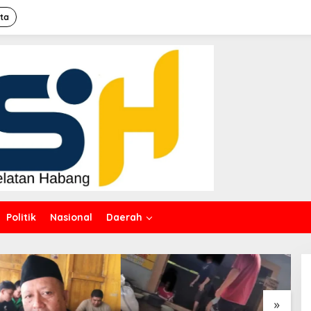
ita
Politik
Nasional
Daerah
»