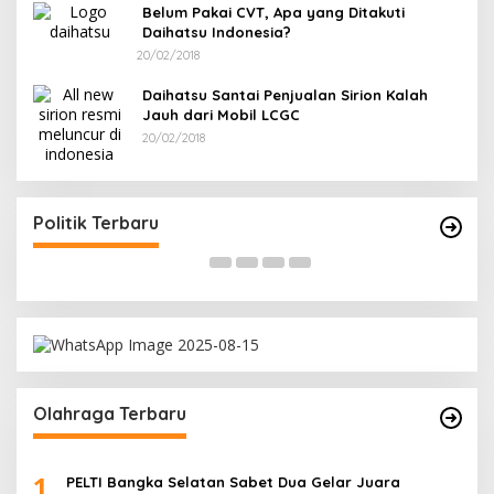
Belum Pakai CVT, Apa yang Ditakuti
Daihatsu Indonesia?
20/02/2018
Daihatsu Santai Penjualan Sirion Kalah
Jauh dari Mobil LCGC
20/02/2018
Terpilih di Musda VI, Rina Tarol Bawa Misi
R
Besar Bangkitkan Golkar Bangka Selatan
P
Di Bangka Selatan, Politik
|
29/03/2026
Di
Politik Terbaru
Olahraga Terbaru
1
PELTI Bangka Selatan Sabet Dua Gelar Juara