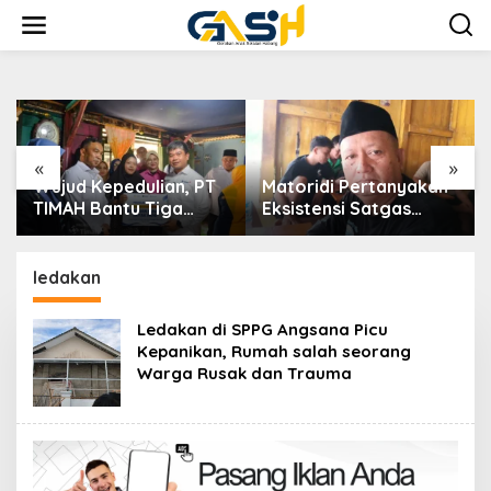
Lewati
ke
konten
«
»
Wujud Kepedulian, PT
Matoridi Pertanyakan
TIMAH Bantu Tiga
Eksistensi Satgas
Keluarga Miliki Rumah
Timah Di Bangka
Layak Huni
Belitung
ledakan
Ledakan di SPPG Angsana Picu
Kepanikan, Rumah salah seorang
Warga Rusak dan Trauma