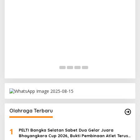
Ramadan Penuh Berkah, PAC Toboali partai
PDI Perjuangan Bagikan Takjil
Di Bangka Selatan, Politik
|
18/03/2026
Olahraga Terbaru
1
PELTI Bangka Selatan Sabet Dua Gelar Juara
Bhayangkara Cup 2026, Bukti Pembinaan Atlet Terus