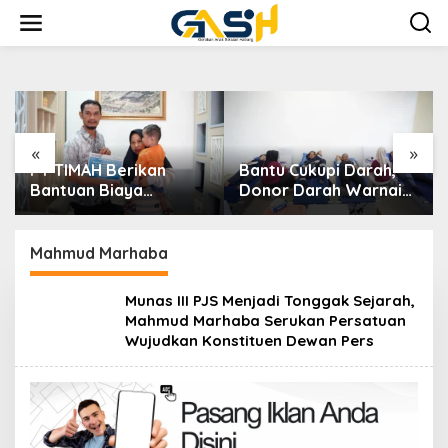
Lewati
ke
konten
«
»
Bantu Cukupi Darah,
Dalam Rangka
Donor Darah Warnai
Menyambut HUT RI Ke-
Bulan Bakti HUT ke-50
81, Bupati Riza
PT TIMAH di Bangka
Herdavid Ajak
Tengah
Masyarakat
Mahmud Marhaba
Manfaatkan Program
Pemutihan Pajak
Munas III PJS Menjadi Tonggak Sejarah,
Kendaraan Bermotor
Mahmud Marhaba Serukan Persatuan
Wujudkan Konstituen Dewan Pers