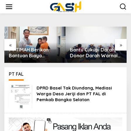
Lewati
ke
konten
«
»
PT TIMAH Berikan
Bantu Cukupi Darah,
Bantuan Biaya
Donor Darah Warnai
Pengobatan Bayi di
Bulan Bakti HUT ke-50
8
Pangkalpinang
PT TIMAH di Bangka
Tengah
PT FAL
DPRD Basel Tak Diundang, Mediasi
Warga Desa Jeriji dan PT FAL di
Pemkab Bangka Selatan