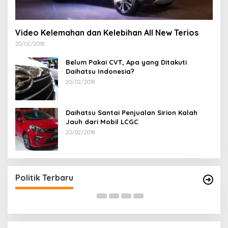
Video Kelemahan dan Kelebihan All New Terios
20/02/2018
Belum Pakai CVT, Apa yang Ditakuti
Daihatsu Indonesia?
20/02/2018
Daihatsu Santai Penjualan Sirion Kalah
Jauh dari Mobil LCGC
20/02/2018
Terpilih di Musda VI, Rina Tarol Bawa Misi
R
Besar Bangkitkan Golkar Bangka Selatan
P
Di Bangka Selatan, Politik
|
29/03/2026
Di
Politik Terbaru