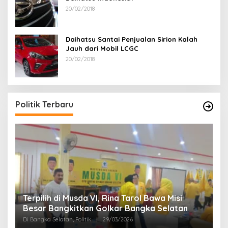
20/02/2018
Daihatsu Santai Penjualan Sirion Kalah
Jauh dari Mobil LCGC
20/02/2018
Politik Terbaru
si
Ramadan Penuh Berkah, PAC Toboali partai
tan
PDI Perjuangan Bagikan Takjil
Di Bangka Selatan, Politik
|
18/03/2026