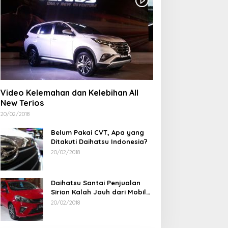
IND ID dan PT TIMAH
Berdiri Sejak 1828
ampingi Siswa Pemali
Kelenteng Kwan Ti Miau
ejar Kampus Impian
Kaposang Rayakan Hari
Jadi, Acara Berlangsung
Meriah
Video Kelemahan dan Kelebihan All
New Terios
20/02/2018
Belum Pakai CVT, Apa yang
Ditakuti Daihatsu Indonesia?
20/02/2018
Daihatsu Santai Penjualan
Sirion Kalah Jauh dari Mobil
LCGC
20/02/2018
Ramadan Penuh Berkah, PAC
Rudianto Tjen D