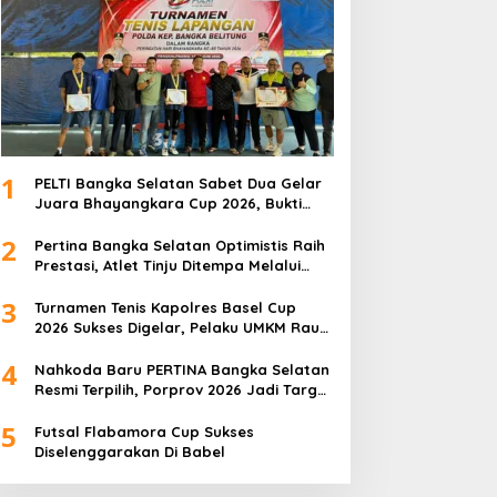
1
PELTI Bangka Selatan Sabet Dua Gelar
Juara Bhayangkara Cup 2026, Bukti
Pembinaan Atlet Terus Berbuah Prestasi
2
Pertina Bangka Selatan Optimistis Raih
Prestasi, Atlet Tinju Ditempa Melalui
Latihan Bersama
3
Turnamen Tenis Kapolres Basel Cup
2026 Sukses Digelar, Pelaku UMKM Raup
Omset Meroket
4
Nahkoda Baru PERTINA Bangka Selatan
Resmi Terpilih, Porprov 2026 Jadi Target
Utama
5
Futsal Flabamora Cup Sukses
Diselenggarakan Di Babel