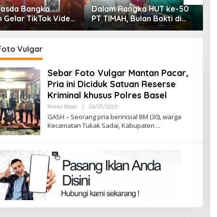
asda Bangka
Dalam Rangka HUT ke-50
M
n Gelar TikTok Video
PT TIMAH, Bulan Bakti di
D
ition 2026
Jakarta Hadirkan Khitanan
K
Massal, Donor Darah, dan
Layanan Kesehatan Gratis
Foto Vulgar
Sebar Foto Vulgar Mantan Pacar,
Pria ini Diciduk Satuan Reserse
Kriminal khusus Polres Basel
Oleh
Polres Basel
|
26/07/2025
Admin
GASH – Seorang pria berinisial BM (30), warga
Kecamatan Tukak Sadai, Kabupaten
Terpilih di Musda VI, Rina Tarol