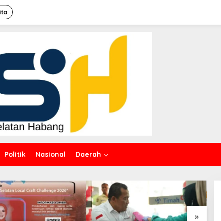
ita
Politik
Nasional
Daerah
»