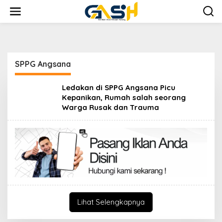
Lewati
ke
konten
SPPG Angsana
Ledakan di SPPG Angsana Picu
Kepanikan, Rumah salah seorang
Warga Rusak dan Trauma
Lihat Selengkapnya