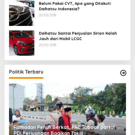
Belum Pakai CVT, Apa yang Ditakuti
Daihatsu Indonesia?
20/02/2018
Daihatsu Santai Penjualan Sirion Kalah
Jauh dari Mobil LCGC
20/02/2018
Politik Terbaru
Ramadan Penuh Berkah, PAC Toboali partai
R
PDI Perjuangan Bagikan Takjil
A