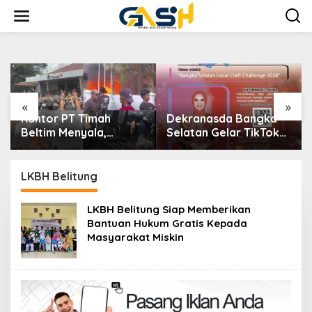
Lewati
ke
konten
«
»
Kantor PT Timah
Dekranasda Bangka
Beltim Menyala,
Selatan Gelar TikTok
Ribuan Penambang
Video Competition
Murka, Pemerintah
2026
Jangan Tutup Mata
LKBH Belitung
LKBH Belitung Siap Memberikan
Bantuan Hukum Gratis Kepada
Masyarakat Miskin