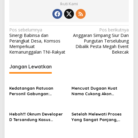
Ikuti Kami
Navigasi
Pos sebelumnya
Pos berikutnya
Sinergi Babinsa dan
Anggaran Simpang Siur Dan
pos
Perangkat Desa, Komsos
Pungutan Terselubung
Memperkuat
Dibalik Pesta Megah Event
Kemanunggalan TNI-Rakyat
Bekecak
Jangan Lewatkan
Kedatangan Ratusan
Mencuat Dugaan Kuat
Personil Gabungan:
Nama Cukong Akon
Aktifitas Ponton ilegal Laut
Sebagai Jaringan Pembeli
Sukadamai Berubah Sepi
Timah Ilegal Dilaut
Dalam Sekejap
Sukadamai
Heboh!!! Oknum Developer
Setelah Melewati Proses
D Tersandung Kasus
Yang Sangat Panjang,
Hukum, Dikabarkan Dilantik
Safarudin Berdarah
Jadi Ketua Bidang Di Salah
Pejuang Veteran 45
Satu Partai
Akhirnya Lolos Catam TNI