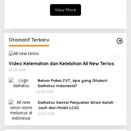
View More
Otomatif Terbaru
Video Kelemahan dan Kelebihan All New Terios
20/02/2018
Belum Pakai CVT, Apa yang Ditakuti
Daihatsu Indonesia?
20/02/2018
Daihatsu Santai Penjualan Sirion Kalah
Jauh dari Mobil LCGC
20/02/2018
Ramadan Penuh Berkah, PAC Toboali partai
R
PDI Perjuangan Bagikan Takjil
A