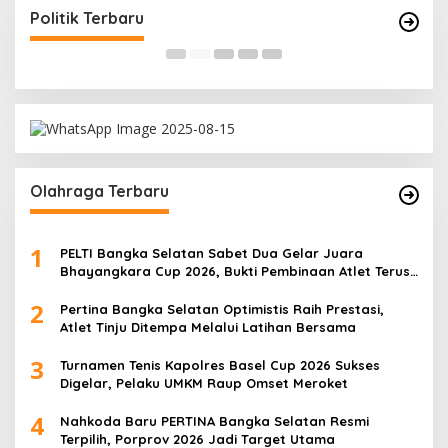
Di Bangka Selatan, Politik
|
18/03/2026
Di
Politik Terbaru
Olahraga Terbaru
1
PELTI Bangka Selatan Sabet Dua Gelar Juara
Bhayangkara Cup 2026, Bukti Pembinaan Atlet Terus
Berbuah Prestasi
2
Pertina Bangka Selatan Optimistis Raih Prestasi,
Atlet Tinju Ditempa Melalui Latihan Bersama
3
Turnamen Tenis Kapolres Basel Cup 2026 Sukses
Digelar, Pelaku UMKM Raup Omset Meroket
4
Nahkoda Baru PERTINA Bangka Selatan Resmi
Terpilih, Porprov 2026 Jadi Target Utama