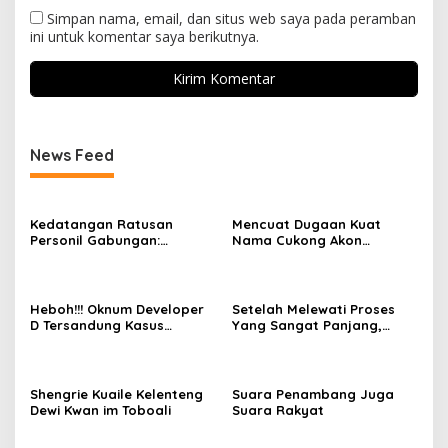
Simpan nama, email, dan situs web saya pada peramban
ini untuk komentar saya berikutnya.
News Feed
Kedatangan Ratusan
Mencuat Dugaan Kuat
Personil Gabungan:
Nama Cukong Akon
Aktifitas Ponton ilegal Laut
Sebagai Jaringan Pembeli
Sukadamai Berubah Sepi
Timah Ilegal Dilaut
Dalam Sekejap
Sukadamai
Heboh!!! Oknum Developer
Setelah Melewati Proses
D Tersandung Kasus
Yang Sangat Panjang,
Hukum, Dikabarkan Dilantik
Safarudin Berdarah
Jadi Ketua Bidang Di Salah
Pejuang Veteran 45
Satu Partai
Akhirnya Lolos Catam TNI
AD
Shengrie Kuaile Kelenteng
Suara Penambang Juga
Dewi Kwan im Toboali
Suara Rakyat