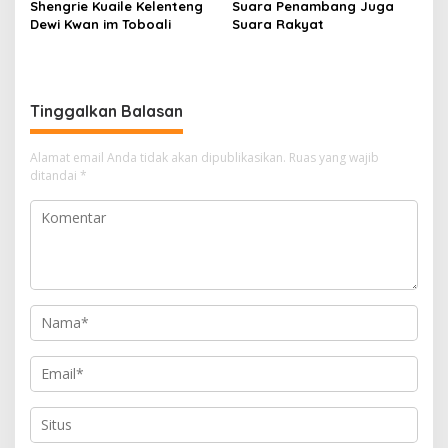
Shengrie Kuaile Kelenteng
Suara Penambang Juga
AD
Dewi Kwan im Toboali
Suara Rakyat
Tinggalkan Balasan
Alamat email Anda tidak akan dipublikasikan.
Ruas yang wajib
ditandai
*