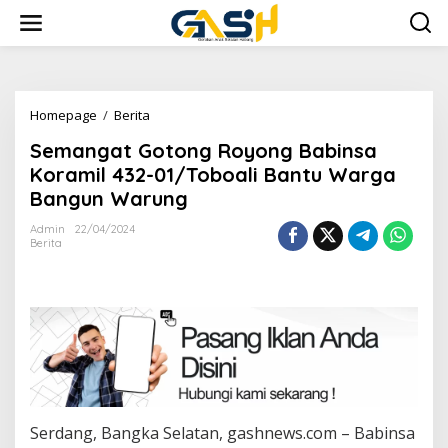
Lewati
ke
konten
Semangat
Homepage
/
Berita
Gotong
Semangat Gotong Royong Babinsa
Royong
Babinsa
Koramil 432-01/Toboali Bantu Warga
Koramil
Bangun Warung
432-
01/Toboali
Admin
22/04/2024
Bantu
Berita
Warga
Bangun
Warung
Serdang, Bangka Selatan, gashnews.com – Babinsa